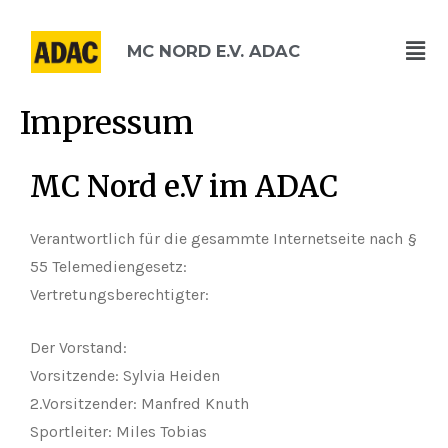
Zum
Men
Inhalt
MC NORD E.V. ADAC
springen
Impressum
MC Nord e.V im ADAC
Verantwortlich für die gesammte Internetseite nach §
55 Telemediengesetz:
Vertretungsberechtigter:
Der Vorstand:
Vorsitzende: Sylvia Heiden
2.Vorsitzender: Manfred Knuth
Sportleiter: Miles Tobias